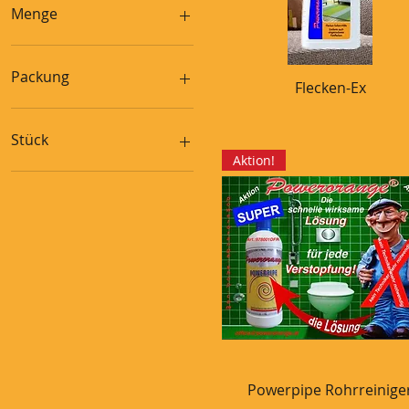
Menge
1 Liter
Packung
Flecken-Ex
Schnellansicht
Packung
Stück
Aktion!
Stück
Powerpipe Rohrreinige
Schnellansicht