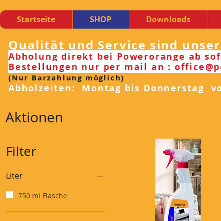
Startseite
SHOP
Downloads
Qualität und Service sind unse
Abholung direkt bei Powerorange ab sof
Bestellungen nur per mail an : office@
(Nur Barzahlung möglich)
Abholzeiten: Montag bis Donnerstag von
Aktionen
Filter
Liter
750 ml Flasche