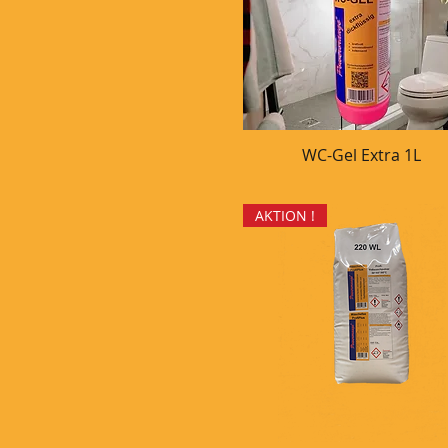
WC-Gel Extra 1L
Schnellansicht
AKTION !