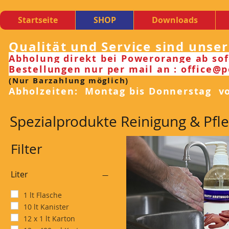
Startseite
SHOP
Downloads
Qualität und Service sind unse
Abholung direkt bei Powerorange ab sof
Bestellungen nur per mail an : office@
(Nur Barzahlung möglich)
Abholzeiten: Montag bis Donnerstag von
Spezialprodukte Reinigung & Pfl
Filter
Liter
1 lt Flasche
10 lt Kanister
12 x 1 lt Karton