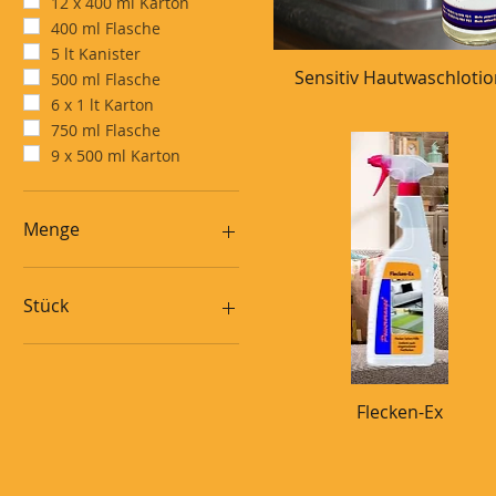
12 x 400 ml Karton
400 ml Flasche
5 lt Kanister
Sensitiv Hautwaschloti
Schnellansicht
500 ml Flasche
6 x 1 lt Karton
750 ml Flasche
9 x 500 ml Karton
Menge
1 Liter
Stück
120 Tabs Karton
150 Tücher pro Eimer
4 Eimer pro Karton
Flecken-Ex
Schnellansicht