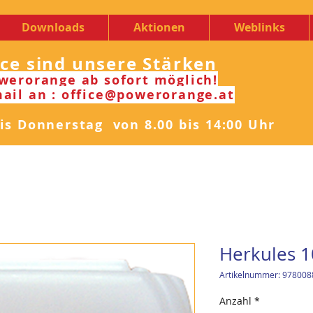
Downloads
Aktionen
Weblinks
ice sind unsere Stärken
werorange ab sofort möglich!
ail an : office@powerorange.at
s Donnerstag von 8.00 bis 14:00 Uhr
Herkules 10
Artikelnummer: 978008
Anzahl
*