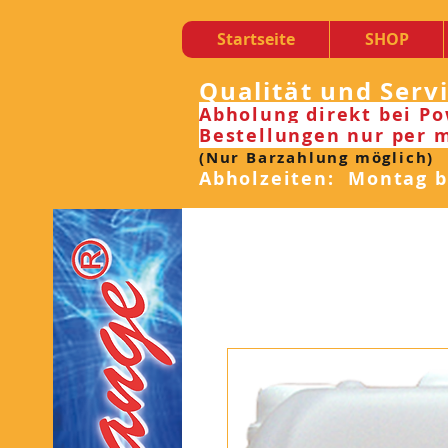
Startseite
SHOP
Qualität und Serv
Abholung direkt bei Po
Bestellungen nur per m
(Nur Barzahlung möglich)
Abholzeiten: Montag bi