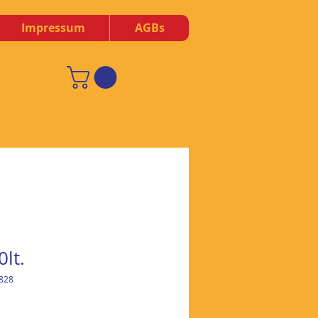
Impressum
AGBs
lt.
828