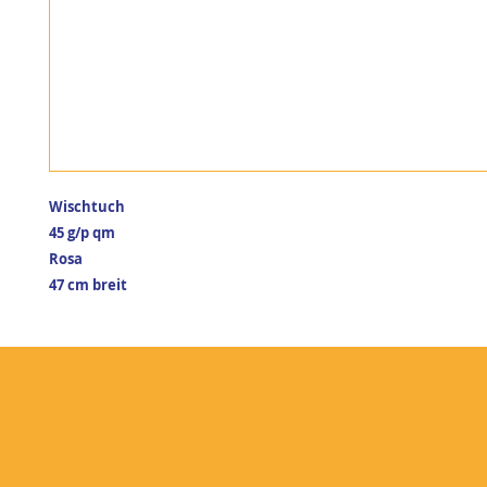
Wischtuch
45 g/p qm
Rosa
47 cm breit